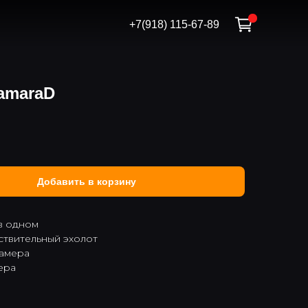
+7(918) 115-67-89
amaraD
Добавить в корзину
в одном
твительный эхолот
камера
ера