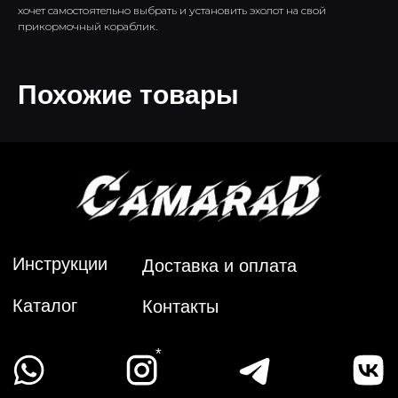
хочет самостоятельно выбрать и установить эхолот на свой
*
прикормочный кораблик.
Похожие товары
Политика конфиденциальности
Публичная оферта
*Социальная сеть Instagram принадлежит компании Meta Platforms Inc., которая
запрещена на территории РФ в связи с осуществлением экстремистской
деятельности