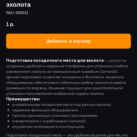
эхолота
SKU:
000031
1
р.
Добавить в корзину
Подготовка посадочного места для эхолота
— услуга по
созданию удобной и надежной платформы для установки любого
совместимого эхолота на прикормочный кораблик CamaraD.
Данная подготовка позволяет аккуратно и безопасно закрепить
оборудование, обеспечивая стабильную работу эхолота во время
движения по водоему. Решение подходит для самостоятельной
установки пользователем выбранной модели эхолота.
Преимущества:
универсальное посадочное место под разные эхолоты;
надежная фиксация оборудования;
простая дальнейшая установка пользователем;
совместимость с корабликами CamaraD;
Инструкции
Доставка и оплата
аккуратная интеграция в конструкцию.
Каталог
Контакты
Подготовка посадочного места — это удобное решение для тех, кто