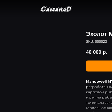
Эхолот 
SKU:
000023
40 000
р.
Manuowell M
разработанны
карповой рыба
наличие рыбы
точки для зак
Модель оснащ