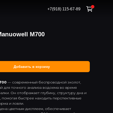
+7(918) 115-67-89
Manuowell M700
Добавить в корзину
700
— современный беспроводной эхолот,
й для точного анализа водоема во время
лки. Он отображает глубину, структуру дна и
, помогая быстрее находить перспективные
орма и ловли.
ена цветным дисплеем, обеспечивает