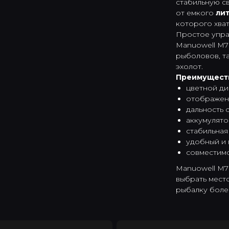
стабильную с
от емкого
ли
которого хва
Простое упра
Manuowell M7
рыболовов, та
эхолот.
Преимуществ
цветной ди
отображени
дальность 
аккумулято
стабильная
удобный и 
совместим
Manuowell M7
выбрать мест
рыбалку боле