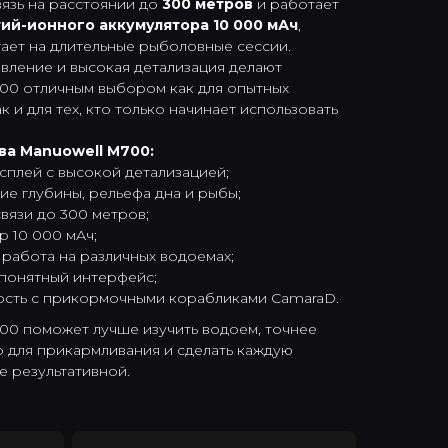
вязь на расстоянии до
300 метров
и работает
тий-ионного аккумулятора 10 000 мАч
,
тает на длительные рыболовные сессии.
вление и высокая детализация делают
00 отличным выбором как для опытных
к и для тех, кто только начинает использовать
а Manuowell M700:
сплей с высокой детализацией;
е глубины, рельефа дна и рыбы;
связи до 300 метров;
р 10 000 мАч;
 работа на различных водоемах;
понятный интерфейс;
ость с прикормочными корабликами CamaraD.
00 поможет лучше изучить водоем, точнее
о для прикармливания и сделать каждую
е результативной.