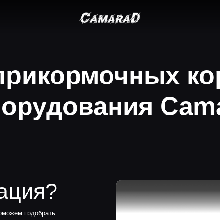
 прикормочных ко
борудования Cam
ия?
подобрать