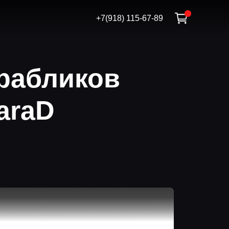
+7(918) 115-67-89
рабликов
araD