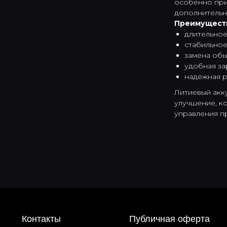
особенно при
дополнительн
Преимуществ
длительное
стабильное 
замена обы
удобная за
надежная р
Литиевый акку
улучшение, к
управления п
онтакты
Публичная оферта
Доставка и оплата
Политика конфиденциальности