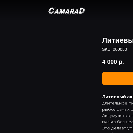
Литиевы
SKU:
000050
4 000
р.
Литиевый ак
длительное п
рыболовных с
Аккумулятор 
пульта без не
Это делает у