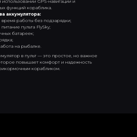
 использовании GPS-навигации и
ых функций кораблика.
а аккумулятора:
 время работы без подзарядки;
питание пульта FlySky;
чных батареек;
рядка;
абота на рыбалке.
мулятор в пульт — это простое, но важное
оторое повышает комфорт и надежность
рикормочным корабликом.