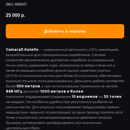
SKU:
000047
25 000
р.
Добавить в корзину
CamaraD Katello
— современный автопилот с GPS-навигацией,
разработанный для прикормочных корабликов. Система
позволяет автоматически доставлять кораблик в сохраненные
точки ловли, удерживать курс независимо от ветра и течения, а
также возвращать кораблик домой одним нажатием кнопки.
GPS 10-го поколения использует более 40 спутников, обеспечивая
высокую точность позиционирования. Дальность работы составляет
более
500 метров
, а при использовании приемника на частоте
868 МГц
достигает
1000 метров и более
.
Автопилот поддерживает сохранение
10 водоемов
по
30 точек
на каждом, что особенно удобно при регулярной рыбалке на
разных местах. Для опытных пользователей предусмотрен режим
маршрутных заданий, позволяющий за один проход посетить до 6
точек и выполнить запрограммированные действия: открыть
бункеры, активировать разбрасыватель или выполнить
центральный сброс.