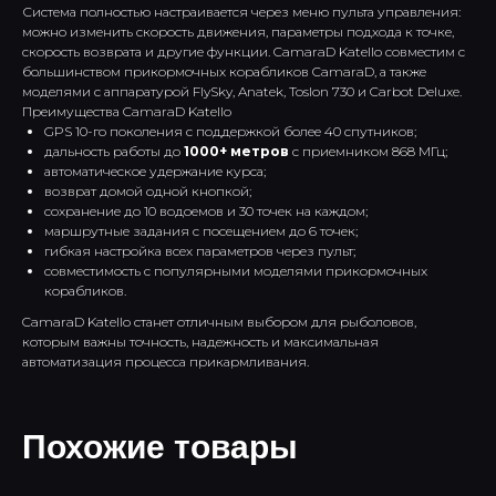
Система полностью настраивается через меню пульта управления:
можно изменить скорость движения, параметры подхода к точке,
скорость возврата и другие функции. CamaraD Katello совместим с
большинством прикормочных корабликов CamaraD, а также
моделями с аппаратурой FlySky, Anatek, Toslon 730 и Carbot Deluxe.
Преимущества CamaraD Katello
GPS 10-го поколения с поддержкой более 40 спутников;
дальность работы до
1000+ метров
с приемником 868 МГц;
автоматическое удержание курса;
Инструкции
Доставка и оплата
возврат домой одной кнопкой;
сохранение до 10 водоемов и 30 точек на каждом;
Каталог
Контакты
маршрутные задания с посещением до 6 точек;
гибкая настройка всех параметров через пульт;
*
совместимость с популярными моделями прикормочных
корабликов.
CamaraD Katello станет отличным выбором для рыболовов,
которым важны точность, надежность и максимальная
Политика конфиденциальности
автоматизация процесса прикармливания.
Публичная оферта
*Социальная сеть Instagram принадлежит компании Meta Platforms Inc., которая
Похожие товары
запрещена на территории РФ в связи с осуществлением экстремистской
деятельности